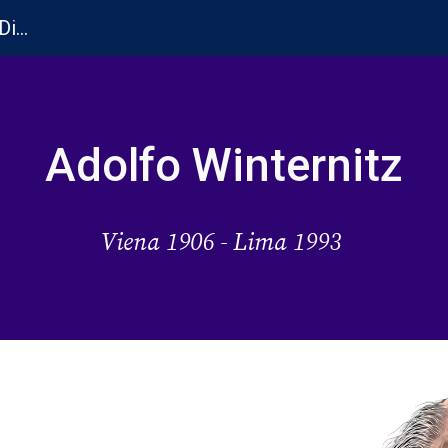
Departamento Académico de Arte y Diseño PUCP
ip to main content
Skip to navigat
A
dolfo
Winternitz
Viena
 19
06
 - Lima 
1993